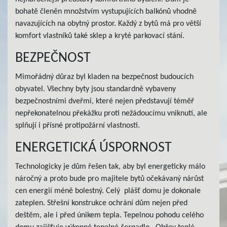
bohatě členěn množstvím vystupujících balkónů vhodně
navazujících na obytný prostor. Každý z bytů má pro větší
komfort vlastníků také sklep a kryté parkovací stání.
BEZPEČNOST
Mimořádný důraz byl kladen na bezpečnost budoucích
obyvatel. Všechny byty jsou standardně vybaveny
bezpečnostními dveřmi, které nejen představují téměř
nepřekonatelnou překážku proti nežádoucímu vniknutí, ale
splňují i přísné protipožární vlastnosti.
ENERGETICKÁ ÚSPORNOST
Technologicky je dům řešen tak, aby byl energeticky málo
náročný a proto bude pro majitele bytů očekávaný nárůst
cen energií méně bolestný. Celý plášť domu je dokonale
zateplen. Střešní konstrukce ochrání dům nejen před
deštěm, ale i před únikem tepla. Tepelnou pohodu celého