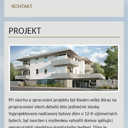
KONTAKT
PROJEKT
Při návrhu a zpracování projektu byl kladen velký důraz na
propracování všech detailů této jedinečné stavby.
Vyprojektovaný nadčasový bytový dům o 12-ti výjimečných
bytech, byl navržen s myšlenkou vytvořit domov splňující
nejnáročnější představy komfortního bydlení. Dům je