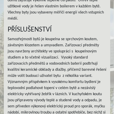
domu zajišťuje výkonné tepelné čerpadlo. Ohřev teplé
užitkové vody je řešen vlastním boilerem v každém bytě.
Všechny byty jsou vybaveny měřiči energií všech vstupních
médií.
PŘÍSLUŠENSTVÍ
Samozřejmostí bytů je koupelna se sprchovým koutem,
závěsným klozetem a umyvadlem. Zařizovací předměty
jsou navrženy architekty ve spolupráci s koupelnovým
studiem a to včetně vizualizací. Vysoký standard
zařizovacích předmětů a vodovodních baterií podtrhují
kvalitní keramické obklady a dlažby, přičemž barevné řešení
může volit budoucí uživatel bytu z několika variant.
Významným příspěvkem k vysokému komfortu bydlení je
teplovodní podlahové topení v celém bytě a nezávislý
elektricky vyhřívaný žebřík v lázních. V kuchyňském koutu
jsou připraveny vývody teplé a studené vody a odpadu, je
sem přiveden výkonový elektrický proud pro sporák, myčku
nádobí, mikrovlnou troubu a ostatní spotřebiče, bez nichž si