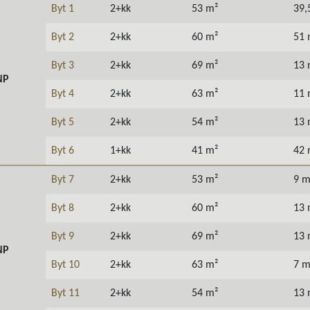
Byt 1
2+kk
53 m²
39,
Byt 2
2+kk
60 m²
51 
Byt 3
2+kk
69 m²
13 
NP
Byt 4
2+kk
63 m²
11 
Byt 5
2+kk
54 m²
13 
Byt 6
1+kk
41 m²
42 
Byt 7
2+kk
53 m²
9 m
Byt 8
2+kk
60 m²
13 
Byt 9
2+kk
69 m²
13 
NP
Byt 10
2+kk
63 m²
7 m
Byt 11
2+kk
54 m²
13 