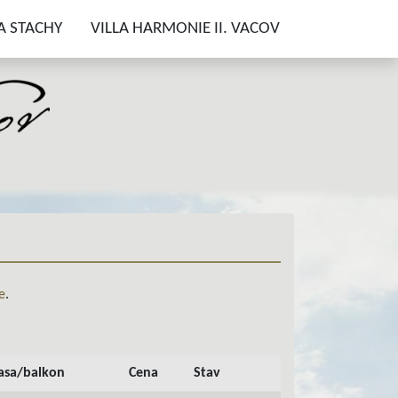
A STACHY
VILLA HARMONIE II. VACOV
e
.
asa/balkon
Cena
Stav